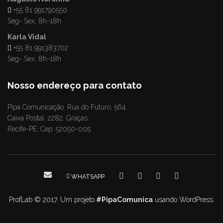
+55 81 991790550
Seg- Sex, 8h-18h
Karla Vidal
+55 81 991383702
Seg- Sex, 8h-18h
Nosso endereço para contato
Pipa Comunicação. Rua do Futuro, 564.
Caixa Postal: 2282. Graças.
Recife-PE. Cep: 52050-005
WHATSAPP
ProfLab © 2017. Um projeto
#PipaComunica
usando WordPress.