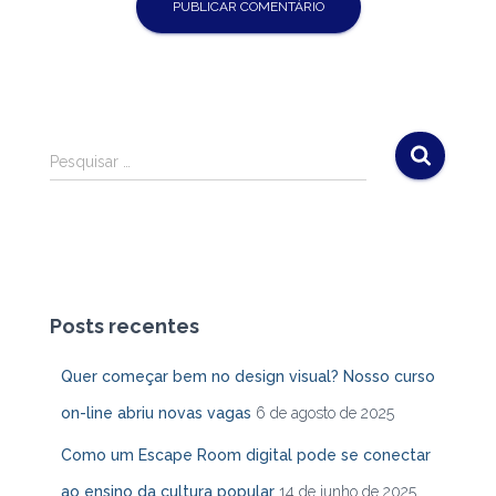
P
Pesquisar …
e
s
q
u
i
s
a
Posts recentes
r
p
Quer começar bem no design visual? Nosso curso
o
on-line abriu novas vagas
6 de agosto de 2025
r
:
Como um Escape Room digital pode se conectar
ao ensino da cultura popular
14 de junho de 2025