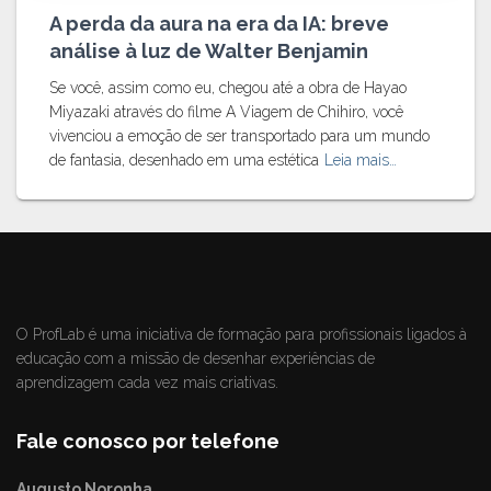
A perda da aura na era da IA: breve
análise à luz de Walter Benjamin
Se você, assim como eu, chegou até a obra de Hayao
Miyazaki através do filme A Viagem de Chihiro, você
vivenciou a emoção de ser transportado para um mundo
de fantasia, desenhado em uma estética
Leia mais…
O ProfLab é uma iniciativa de formação para profissionais ligados à
educação com a missão de desenhar experiências de
aprendizagem cada vez mais criativas.
Fale conosco por telefone
Augusto Noronha