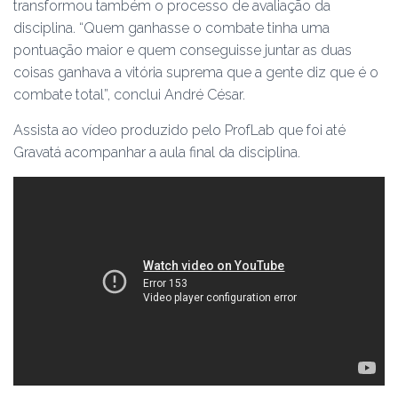
transformou também o processo de avaliação da
disciplina. “Quem ganhasse o combate tinha uma
pontuação maior e quem conseguisse juntar as duas
coisas ganhava a vitória suprema que a gente diz que é o
combate total”, conclui André César.
Assista ao vídeo produzido pelo ProfLab que foi até
Gravatá acompanhar a aula final da disciplina.