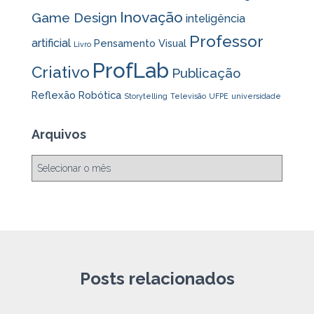
Inovação
Game Design
inteligência
Professor
artificial
Pensamento Visual
Livro
ProfLab
Criativo
Publicação
Reflexão
Robótica
Storytelling
Televisão
UFPE
universidade
Arquivos
A
r
q
u
i
v
o
s
Posts relacionados