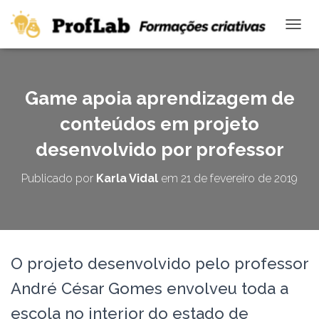
ALTE
Game apoia aprendizagem de
conteúdos em projeto
desenvolvido por professor
Publicado por
Karla Vidal
em
21 de fevereiro de 2019
O projeto desenvolvido pelo professor
André César Gomes envolveu toda a
escola no interior do estado de