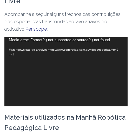
Livre
Acompanhe a seguir alguns trechos das contribuições
dos especialistas transmitidas ao vivo através do
aplicativo
Periscope
:
Tocador
Media error: Format(s) not supported or source(s) not found
de
Fazer download do arquivo: https://www.souproflab.com.br/videos/robotica.mp4?
vídeo
_=1
Materiais utilizados na Manhã Robótica
Pedagógica Livre