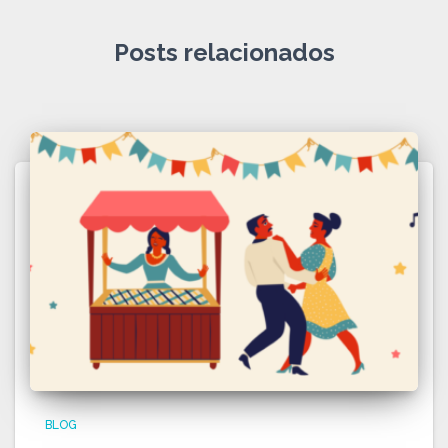
o
s
Posts relacionados
BLOG