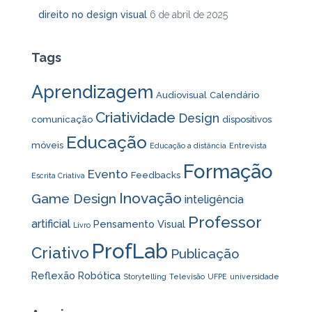
direito no design visual
6 de abril de 2025
Tags
Aprendizagem
Audiovisual
Calendário
Criatividade
Design
comunicação
dispositivos
Educação
móveis
Educação a distância
Entrevista
Formação
Evento
Feedbacks
Escrita Criativa
Inovação
Game Design
inteligência
Professor
artificial
Pensamento Visual
Livro
ProfLab
Criativo
Publicação
Reflexão
Robótica
Storytelling
Televisão
UFPE
universidade