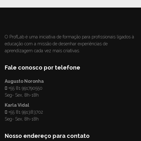
O ProfLab é uma iniciativa de formação para profissionais ligados à
educação com a missão de desenhar experiências de
aprendizagem cada vez mais criativas.
Fale conosco por telefone
Augusto Noronha
+55 81 991790550
Seg- Sex, 8h-18h
Karla Vidal
+55 81 991383702
Seg- Sex, 8h-18h
Nosso endereço para contato