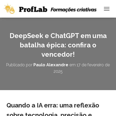
A
L
T
E
R
DeepSeek e ChatGPT em uma
N
A
batalha épica: confira o
R
N
vencedor!
A
V
Publicado por
Paulo Alexandre
em
17 de fevereiro de
E
2025
G
A
Ç
Ã
O
Quando a IA erra: uma reflexão
sobre tecnologia, precisão e