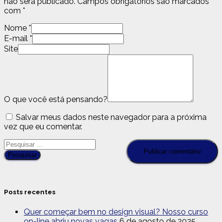
não será publicado.
Campos obrigatórios são marcados
com
*
Nome
*
E-mail
*
Site
O que você está pensando?
Salvar meus dados neste navegador para a próxima
vez que eu comentar.
Pesquisar
por:
Posts recentes
Quer começar bem no design visual? Nosso curso
on-line abriu novas vagas
6 de agosto de 2025