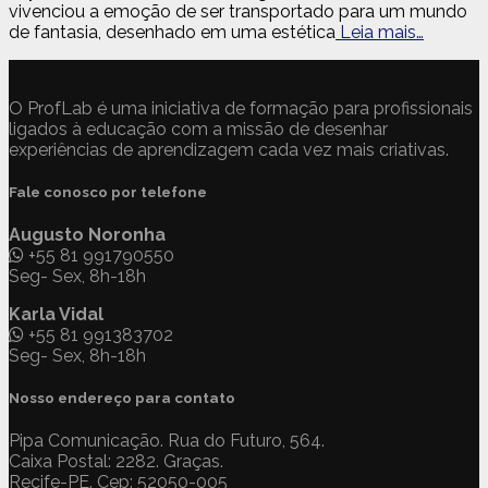
vivenciou a emoção de ser transportado para um mundo
de fantasia, desenhado em uma estética
Leia mais…
O ProfLab é uma iniciativa de formação para profissionais
ligados à educação com a missão de desenhar
experiências de aprendizagem cada vez mais criativas.
Fale conosco por telefone
Augusto Noronha
+55 81 991790550
Seg- Sex, 8h-18h
Karla Vidal
+55 81 991383702
Seg- Sex, 8h-18h
Nosso endereço para contato
Pipa Comunicação. Rua do Futuro, 564.
Caixa Postal: 2282. Graças.
Recife-PE. Cep: 52050-005