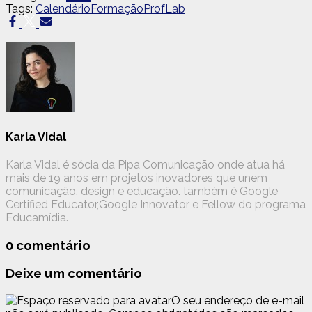
Tags:
Calendário
Formação
ProfLab
Karla Vidal
Karla Vidal é sócia da Pipa Comunicação onde atua há
mais de 19 anos em projetos inovadores que unem
comunicação, design e educação. também é Google
Certified Educator,Google Innovator e Fellow do programa
Educamídia.
0 comentário
Deixe um comentário
O seu endereço de e-mail