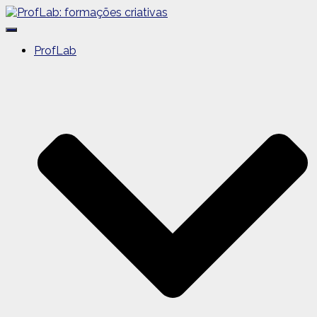
Alternar
navegação
ProfLab