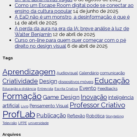
Como um Escape Room digital pode se conectar ao
ensino da cultura popular
14 de junho de 2025
A EaD não é um monstro, a desinformação é que é
14 de abril de 2025
A perda da aura na era da IA: breve análise à luz de
Walter Benjamin
12 de abril de 2025
Curso on-line para quem quer começar com o pé
direito no design visual
6 de abril de 2025
Tags
Aprendizagem
Audiovisual
Calendário
comunicação
Educação
Criatividade
Design
dispositivos móveis
Evento
Feedbacks
Educação a distância
Entrevista
Escrita Criativa
Formação
Inovação
Game Design
inteligência
Professor Criativo
artificial
Pensamento Visual
Livro
ProfLab
Publicação
Reflexão
Robótica
Storytelling
Televisão
UFPE
universidade
Arquivos