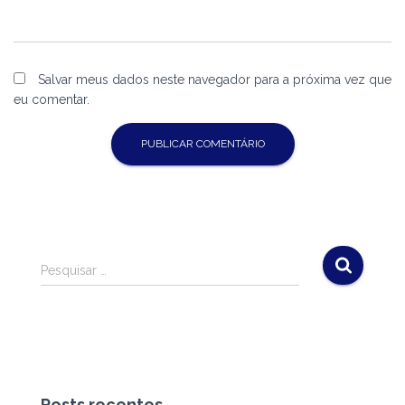
Salvar meus dados neste navegador para a próxima vez que
eu comentar.
P
Pesquisar …
e
s
q
u
i
s
a
Posts recentes