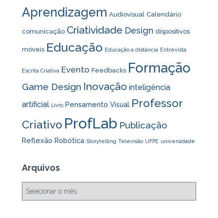
Aprendizagem
Audiovisual
Calendário
Criatividade
Design
comunicação
dispositivos
Educação
móveis
Educação a distância
Entrevista
Formação
Evento
Feedbacks
Escrita Criativa
Inovação
Game Design
inteligência
Professor
artificial
Pensamento Visual
Livro
ProfLab
Criativo
Publicação
Reflexão
Robótica
Storytelling
Televisão
UFPE
universidade
Arquivos
A
r
q