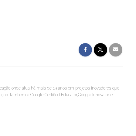
icação onde atua há mais de 19 anos em projetos inovadores que
ão. também é Google Certified Educator,Google Innovator e