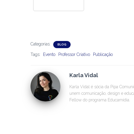
Categorias:
BLOG
Tags:
Evento
Professor Criativo
Publicação
Karla Vidal
Karla Vidal é sócia da Pipa Comun
unem comunicação, design e educaç
Fellow do programa Educamídia.