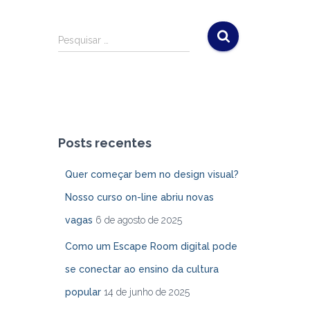
P
Pesquisar …
e
s
q
u
i
s
a
Posts recentes
r
p
Quer começar bem no design visual?
o
Nosso curso on-line abriu novas
r
:
vagas
6 de agosto de 2025
Como um Escape Room digital pode
se conectar ao ensino da cultura
popular
14 de junho de 2025