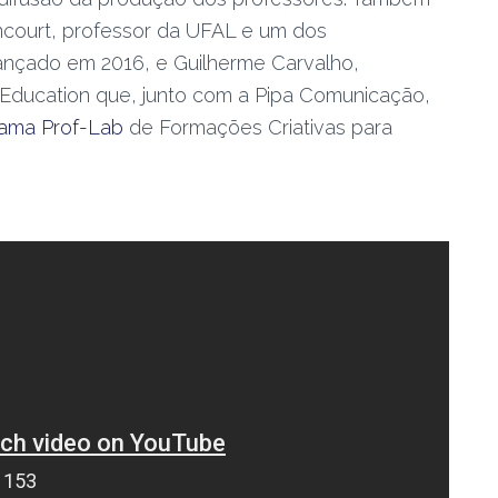
ncourt, professor da UFAL e um dos
lançado em 2016, e Guilherme Carvalho,
Education que, junto com a Pipa Comunicação,
ama Prof-Lab
de Formações Criativas para