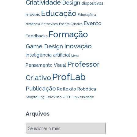
Criatividade
Design
dispositivos
Educação
móveis
Educação a
Evento
distância
Entrevista
Escrita Criativa
Formação
Feedbacks
Inovação
Game Design
inteligência artificial
Livro
Professor
Pensamento Visual
ProfLab
Criativo
Publicação
Reflexão
Robótica
Storytelling
Televisão
UFPE
universidade
Arquivos
A
r