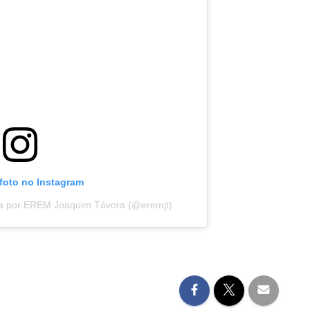
 foto no Instagram
da por EREM Joaquim Távora (@eremjt)