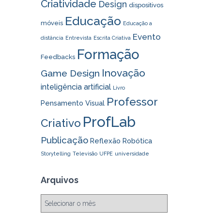
Criatividade
Design
dispositivos
Educação
móveis
Educação a
Evento
distância
Entrevista
Escrita Criativa
Formação
Feedbacks
Inovação
Game Design
inteligência artificial
Livro
Professor
Pensamento Visual
ProfLab
Criativo
Publicação
Reflexão
Robótica
Storytelling
Televisão
UFPE
universidade
Arquivos