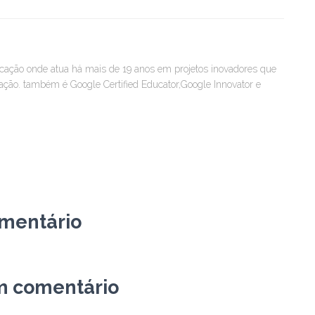
icação onde atua há mais de 19 anos em projetos inovadores que
ão. também é Google Certified Educator,Google Innovator e
omentário
m comentário