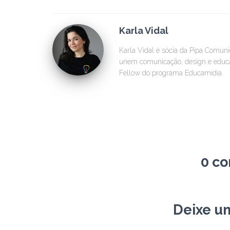
Karla Vidal
Karla Vidal é sócia da Pipa Comun
unem comunicação, design e educaç
Fellow do programa Educamídia.
0 c
Deixe u